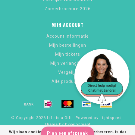
Zomerbrochure 2026
MIJN ACCOUNT
Account informatie
Mijn bestellingen
Mijn tickets
Mijn verlanglijst
Vergelijk
Alle producten
© Copyright 2026 Life is a Gift - Powered by
Lightspeed
-
Theme by
Dyvelopment
Wij slaan cookies op om onze website te verbeteren. Is dat
Plan een afspraak