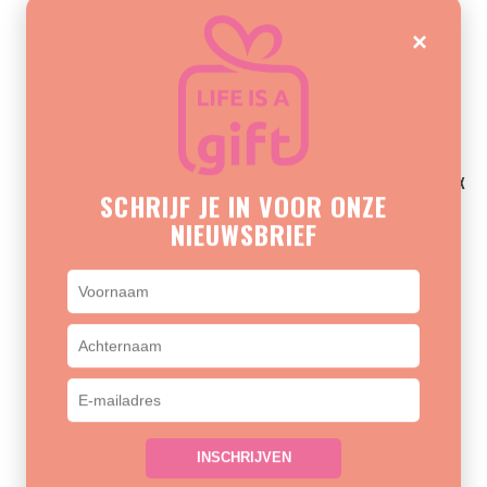
×
NORLÄNDER UNDERSEAT
JENS LIVING RETRO KOELBOX
SCHRIJF JE IN VOOR ONZE
RUGTAS TAUPE 2.0
TAUPE
NIEUWSBRIEF
€15,95
€57,90
INSCHRIJVEN