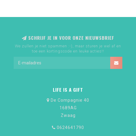
SCHRIJF JE IN VOOR ONZE NIEUWSBRIEF
We zullen je niet spammen :-), maar sturen je wel af en
toe een kortingscode en leuke acties!!
LIFE IS A GIFT
De Compagnie 40
1689AG
Zwaag
0624641790