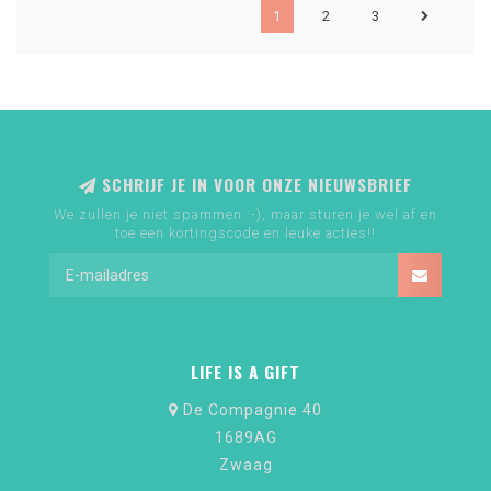
1
2
3
SCHRIJF JE IN VOOR ONZE NIEUWSBRIEF
We zullen je niet spammen :-), maar sturen je wel af en
toe een kortingscode en leuke acties!!
LIFE IS A GIFT
De Compagnie 40
1689AG
Zwaag