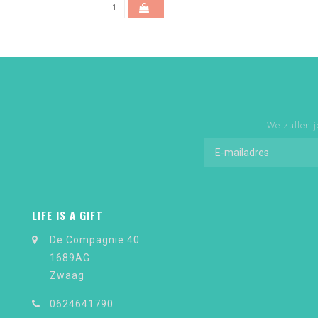
We zullen j
LIFE IS A GIFT
De Compagnie 40
1689AG
Zwaag
0624641790