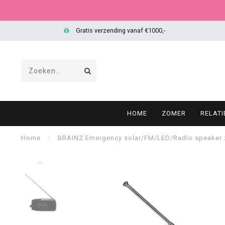
Gratis verzending vanaf €1000,-
HOME
ZOMER
RELAT
Home
/
BRAINZ Emergency solar/FM/LED/Radio speaker 