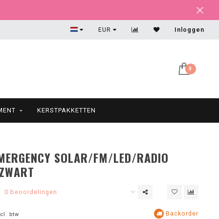
Maatwerk? Mail ons!
EUR
Inloggen
0
MENT
KERSTPAKKETTEN
EMERGENCY SOLAR/FM/LED/RADIO
 ZWART
0 beoordelingen
Backorder
cl. btw