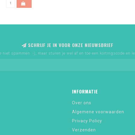
SCHRIJF JE IN VOOR ONZE NIEUWSBRIEF
e niet spammen :-), maar sturen je wel af en toe een kortingscode en le
INFORMATIE
Over ons
Algemene voorwaarden
Privacy Policy
Verzenden