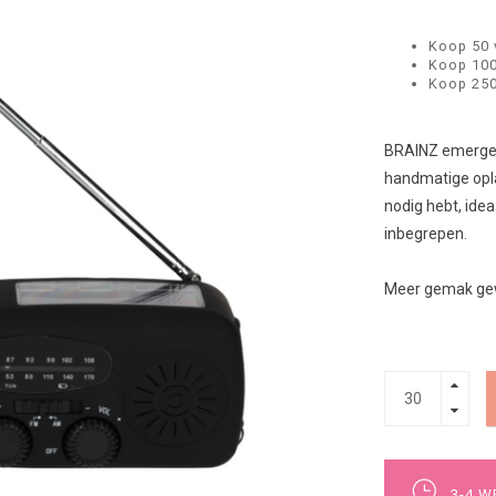
Koop 50 
Koop 100
Koop 250
BRAINZ emergen
handmatige oplad
nodig hebt, ide
inbegrepen.
Meer gemak ge
3-4 W