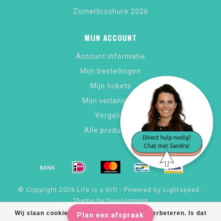
Zomerbrochure 2026
MIJN ACCOUNT
Account informatie
Mijn bestellingen
Mijn tickets
Mijn verlanglijst
Vergelijk
Alle producten
© Copyright 2026 Life is a Gift - Powered by
Lightspeed
-
Theme by
Dyvelopment
Wij slaan cookies op om onze website te verbeteren. Is dat
Plan een afspraak