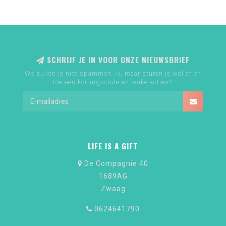
SCHRIJF JE IN VOOR ONZE NIEUWSBRIEF
We zullen je niet spammen :-), maar sturen je wel af en
toe een kortingscode en leuke acties!!
LIFE IS A GIFT
De Compagnie 40
1689AG
Zwaag
0624641790