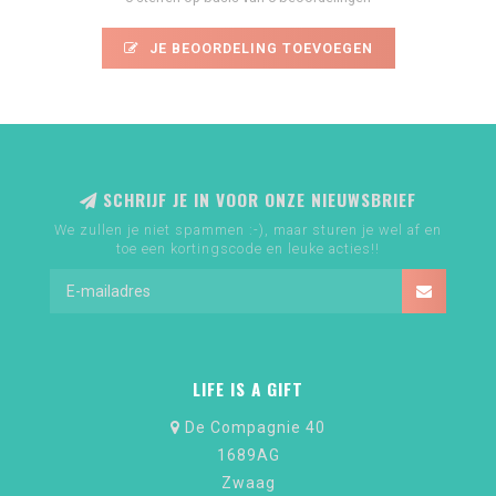
JE BEOORDELING TOEVOEGEN
SCHRIJF JE IN VOOR ONZE NIEUWSBRIEF
We zullen je niet spammen :-), maar sturen je wel af en
toe een kortingscode en leuke acties!!
LIFE IS A GIFT
De Compagnie 40
1689AG
Zwaag