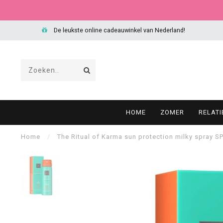
De leukste online cadeauwinkel van Nederland!
HOME
ZOMER
RELAT
Home
/
The Ritual of Karma sun protection milky spray SP