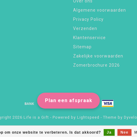
Over ons
Algemene voorwaarden
Privacy Policy
Verzenden
Klantenservice
Sitemap
Zakelijke voorwaarden
Zomerbrochure 2026
Plan een afspraak
right 2026 Life is a Gift - Powered by
Lightspeed
- Theme by
Dyvel
op om onze website te verbeteren. Is dat akkoord?
Ja
Nee
M