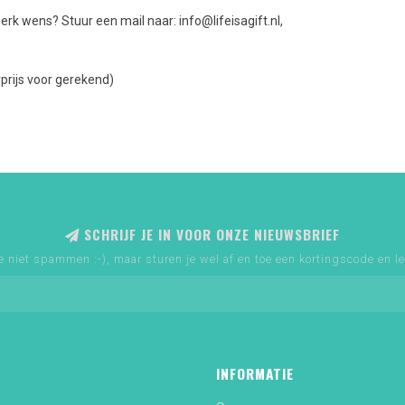
erk wens? Stuur een mail naar:
info@lifeisagift.nl
,
prijs voor gerekend)
SCHRIJF JE IN VOOR ONZE NIEUWSBRIEF
e niet spammen :-), maar sturen je wel af en toe een kortingscode en le
INFORMATIE