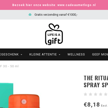
Bezoek hier onze website: www.cadeaumetlogo.nl
Gratis verzending vanaf €1000,-
IEGESCHENK
KLEINE ATTENTIE
WELLNESS
GEEF MO
F 30 - 50 ml
THE RITU
SPRAY SP
€8,18
Excl.