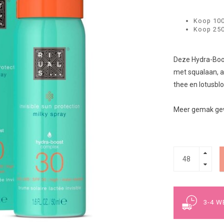
Koop 100
Koop 250
Deze Hydra-Boost
met squalaan, al
thee en lotusbl
Meer gemak ge
3-4 W