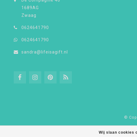
De Compagnie 40
1689AG
Zwaag
0624641790
0624641790
sandra@lifeisagift.nl
© Copy
Wij slaan cookies 