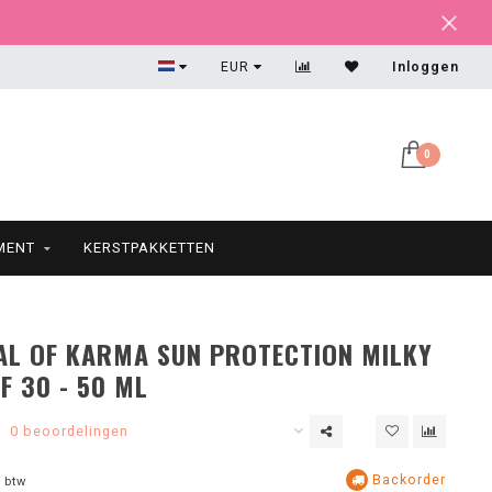
Altijd een feestje om uit te pakken!
EUR
Inloggen
0
MENT
KERSTPAKKETTEN
AL OF KARMA SUN PROTECTION MILKY
F 30 - 50 ML
0 beoordelingen
Backorder
 btw