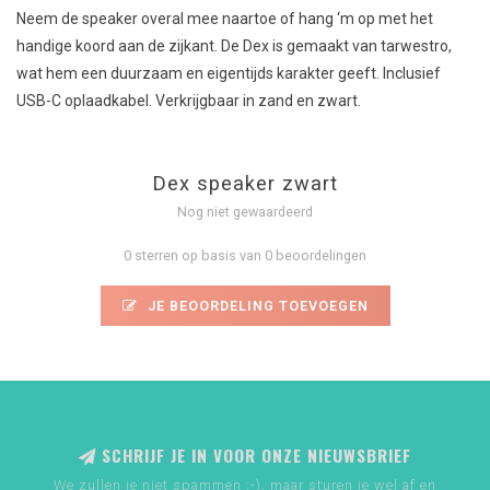
Neem de speaker overal mee naartoe of hang ‘m op met het
handige koord aan de zijkant. De Dex is gemaakt van tarwestro,
wat hem een duurzaam en eigentijds karakter geeft. Inclusief
USB-C oplaadkabel. Verkrijgbaar in zand en zwart.
Dex speaker zwart
Nog niet gewaardeerd
0 sterren op basis van 0 beoordelingen
JE BEOORDELING TOEVOEGEN
SCHRIJF JE IN VOOR ONZE NIEUWSBRIEF
We zullen je niet spammen :-), maar sturen je wel af en