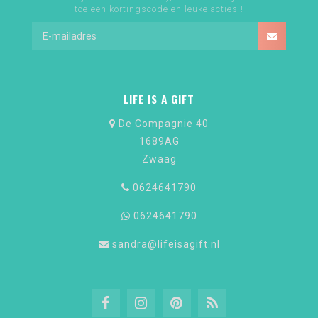
toe een kortingscode en leuke acties!!
LIFE IS A GIFT
De Compagnie 40
1689AG
Zwaag
0624641790
0624641790
sandra@lifeisagift.nl