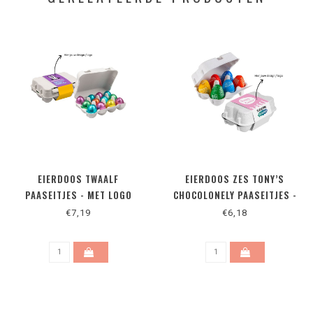
EIERDOOS TWAALF
EIERDOOS ZES TONY’S
PAASEITJES - MET LOGO
CHOCOLONELY PAASEITJES -
MET LOGO
€7,19
€6,18