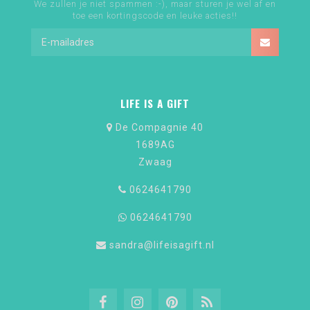
We zullen je niet spammen :-), maar sturen je wel af en
toe een kortingscode en leuke acties!!
LIFE IS A GIFT
De Compagnie 40
1689AG
Zwaag
0624641790
0624641790
sandra@lifeisagift.nl