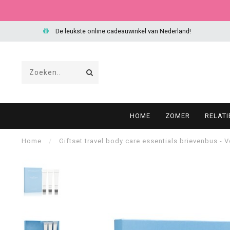
De leukste online cadeauwinkel van Nederland!
HOME
ZOMER
RELAT
Home
/
Giftset travel body care essentials brievenbus - 