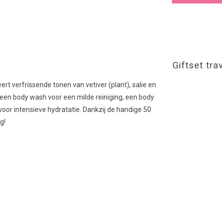
Giftset tr
rt verfrissende tonen van vetiver (plant), salie en
een body wash voor een milde reiniging, een body
voor intensieve hydratatie. Dankzij de handige 50
g!