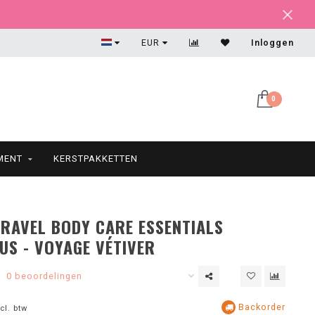
Altijd een feestje om uit te pakken!
EUR
Inloggen
0
MENT
KERSTPAKKETTEN
TRAVEL BODY CARE ESSENTIALS
US - VOYAGE VÉTIVER
0 beoordelingen
Backorder
cl. btw