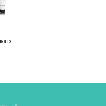
OBJETS
uke acties!!