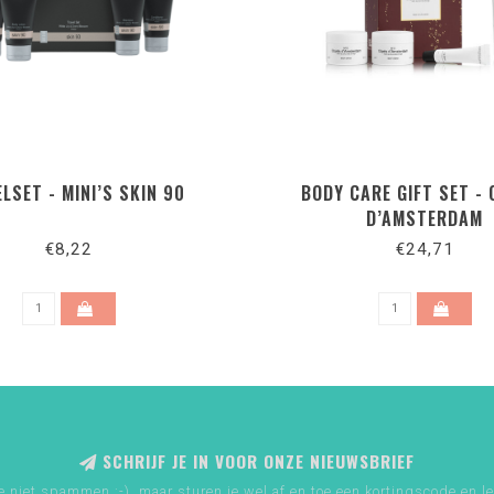
LSET - MINI’S SKIN 90
BODY CARE GIFT SET - 
D’AMSTERDAM
€8,22
€24,71
SCHRIJF JE IN VOOR ONZE NIEUWSBRIEF
e niet spammen :-), maar sturen je wel af en toe een kortingscode en le