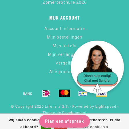
Zomerbrochure 2026
MIJN ACCOUNT
Account informatie
Mijn bestellingen
Mijn tickets
Mijn verlanglijst
Vergelijk
Alle producten
© Copyright 2026 Life is a Gift - Powered by
Lightspeed
-
Theme by
Dyvelopment
Wij slaan cookies op om onze website te verbeteren. Is dat
Plan een afspraak
akkoord?
Ja
Nee
Meer over cookies »