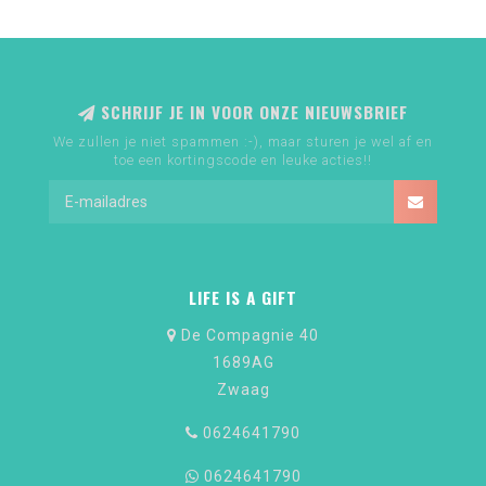
SCHRIJF JE IN VOOR ONZE NIEUWSBRIEF
We zullen je niet spammen :-), maar sturen je wel af en
toe een kortingscode en leuke acties!!
LIFE IS A GIFT
De Compagnie 40
1689AG
Zwaag
0624641790
0624641790