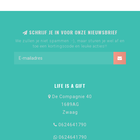
SCHRIJF JE IN VOOR ONZE NIEUWSBRIEF
We zullen je niet spammen :-), maar sturen je wel af en
toe een kortingscode en leuke acties!!
LIFE IS A GIFT
De Compagnie 40
1689AG
Zwaag
0624641790
0624641790