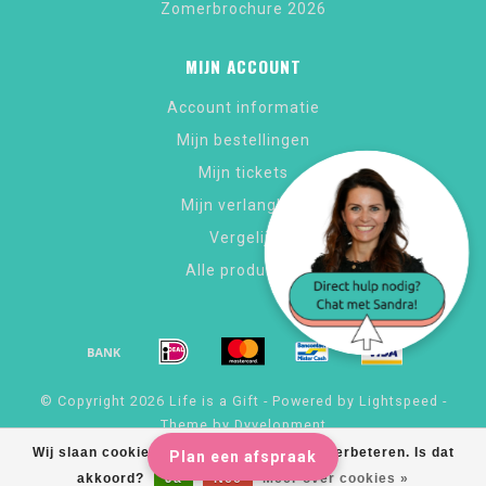
Zomerbrochure 2026
MIJN ACCOUNT
Account informatie
Mijn bestellingen
Mijn tickets
Mijn verlanglijst
Vergelijk
Alle producten
© Copyright 2026 Life is a Gift - Powered by
Lightspeed
-
Theme by
Dyvelopment
Wij slaan cookies op om onze website te verbeteren. Is dat
Plan een afspraak
akkoord?
Ja
Nee
Meer over cookies »