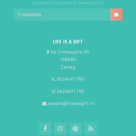
toe een kortingscode en leuke acties!!
LIFE IS A GIFT
De Compagnie 40
1689AG
Zwaag
0624641790
0624641790
sandra@lifeisagift.nl