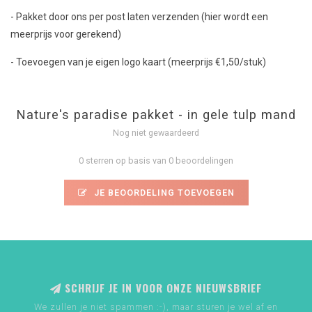
- Pakket door ons per post laten verzenden (hier wordt een
meerprijs voor gerekend)
- Toevoegen van je eigen logo kaart (meerprijs €1,50/stuk)
Nature's paradise pakket - in gele tulp mand
Nog niet gewaardeerd
0 sterren op basis van 0 beoordelingen
JE BEOORDELING TOEVOEGEN
SCHRIJF JE IN VOOR ONZE NIEUWSBRIEF
We zullen je niet spammen :-), maar sturen je wel af en