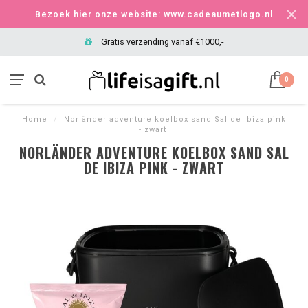
Bezoek hier onze website: www.cadeaumetlogo.nl
Gratis verzending vanaf €1000,-
0
Home
/
Norländer adventure koelbox sand Sal de Ibiza pink
- zwart
NORLÄNDER ADVENTURE KOELBOX SAND SAL
DE IBIZA PINK - ZWART