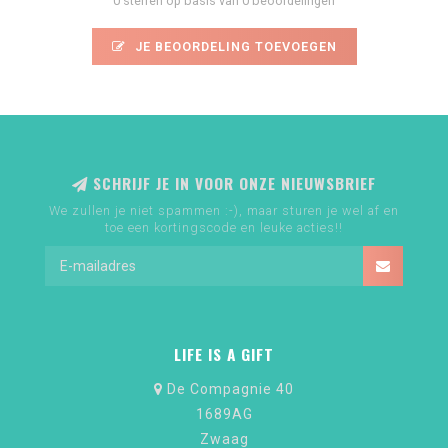
0 sterren op basis van 0 beoordelingen
JE BEOORDELING TOEVOEGEN
SCHRIJF JE IN VOOR ONZE NIEUWSBRIEF
We zullen je niet spammen :-), maar sturen je wel af en
toe een kortingscode en leuke acties!!
LIFE IS A GIFT
De Compagnie 40
1689AG
Zwaag