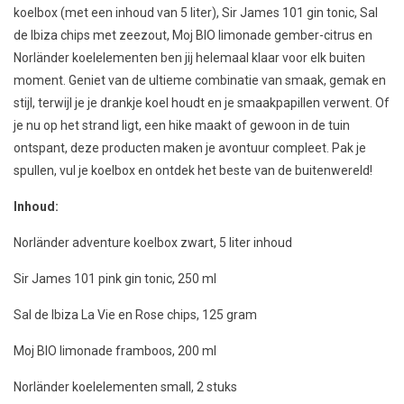
koelbox (met een inhoud van 5 liter), Sir James 101 gin tonic, Sal
de Ibiza chips met zeezout, Moj BIO limonade gember-citrus en
Norländer koelelementen ben jij helemaal klaar voor elk buiten
moment. Geniet van de ultieme combinatie van smaak, gemak en
stijl, terwijl je je drankje koel houdt en je smaakpapillen verwent. Of
je nu op het strand ligt, een hike maakt of gewoon in de tuin
ontspant, deze producten maken je avontuur compleet. Pak je
spullen, vul je koelbox en ontdek het beste van de buitenwereld!
Inhoud:
Norl
änder a
dventure koelbox zwart, 5 liter inhoud
Sir James 101 pink gin tonic, 250 ml
Sal de Ibiza La Vie en Rose chips, 125 gram
Moj BIO limonade framboos, 200 ml
Norl
ä
nder koelelementen small, 2 stuks