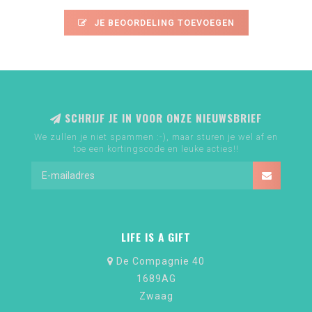
JE BEOORDELING TOEVOEGEN
SCHRIJF JE IN VOOR ONZE NIEUWSBRIEF
We zullen je niet spammen :-), maar sturen je wel af en
toe een kortingscode en leuke acties!!
LIFE IS A GIFT
De Compagnie 40
1689AG
Zwaag