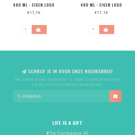
480 ML - EIGEN LOGO
480 ML - EIGEN LOGO
€11,16
€11,16
SCHRIJF JE IN VOOR ONZE NIEUWSBRIEF
We zullen je niet spammen :-), maar sturen je wel af en
toe een kortingscode en leuke acties!!
LIFE IS A GIFT
De Compagnie 40