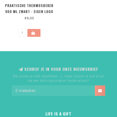
PRAKTISCHE THERMOSBEKER
900 ML ZWART - EIGEN LOGO
€9,05
SCHRIJF JE IN VOOR ONZE NIEUWSBRIEF
We zullen je niet spammen :-), maar sturen je wel af en
toe een kortingscode en leuke acties!!
LIFE IS A GIFT