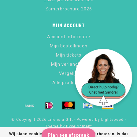
Zomerbrochure 2026
MIJN ACCOUNT
Account informatie
Mijn bestellingen
Mijn tickets
Mijn verlanglijst
Vergelijk
Alle producten
© Copyright 2026 Life is a Gift - Powered by
Lightspeed
-
Theme by
Dyvelopment
Wij slaan cookies op om onze website te verbeteren. Is dat
Plan een afspraak