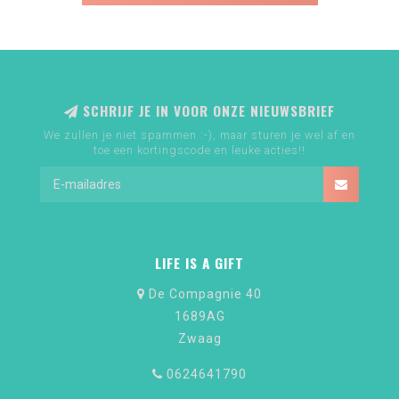
SCHRIJF JE IN VOOR ONZE NIEUWSBRIEF
We zullen je niet spammen :-), maar sturen je wel af en
toe een kortingscode en leuke acties!!
LIFE IS A GIFT
De Compagnie 40
1689AG
Zwaag
0624641790