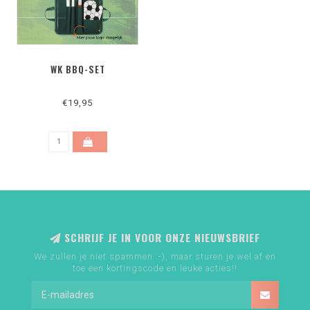
WK BBQ-SET
€19,95
SCHRIJF JE IN VOOR ONZE NIEUWSBRIEF
We zullen je niet spammen :-), maar sturen je wel af en
toe een kortingscode en leuke acties!!