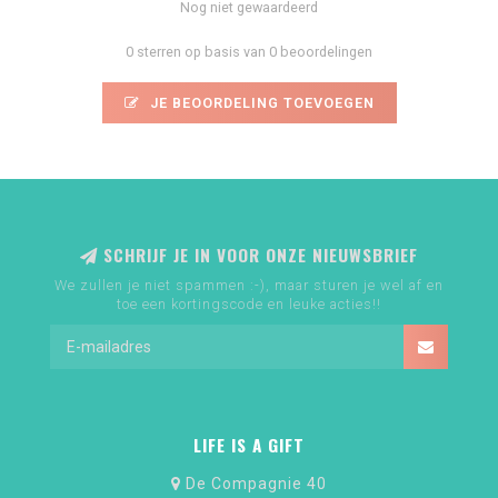
Nog niet gewaardeerd
0 sterren op basis van 0 beoordelingen
JE BEOORDELING TOEVOEGEN
SCHRIJF JE IN VOOR ONZE NIEUWSBRIEF
We zullen je niet spammen :-), maar sturen je wel af en
toe een kortingscode en leuke acties!!
LIFE IS A GIFT
De Compagnie 40