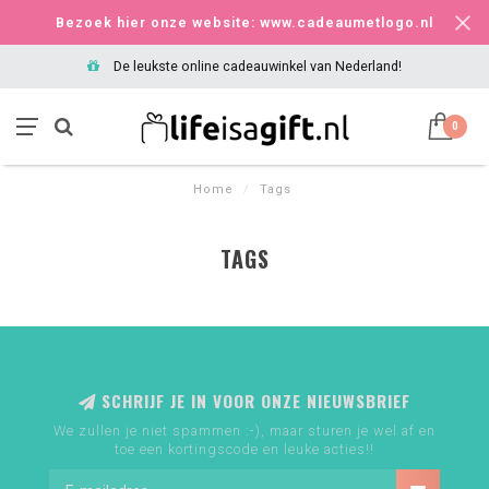
Bezoek hier onze website: www.cadeaumetlogo.nl
De leukste online cadeauwinkel van Nederland!
0
Home
/
Tags
TAGS
SCHRIJF JE IN VOOR ONZE NIEUWSBRIEF
We zullen je niet spammen :-), maar sturen je wel af en
toe een kortingscode en leuke acties!!