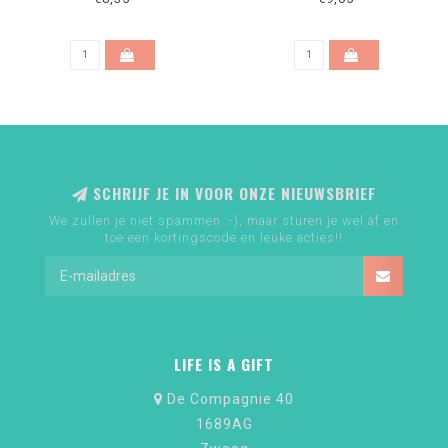
SCHRIJF JE IN VOOR ONZE NIEUWSBRIEF
We zullen je niet spammen :-), maar sturen je wel af en
toe een kortingscode en leuke acties!!
LIFE IS A GIFT
De Compagnie 40
1689AG