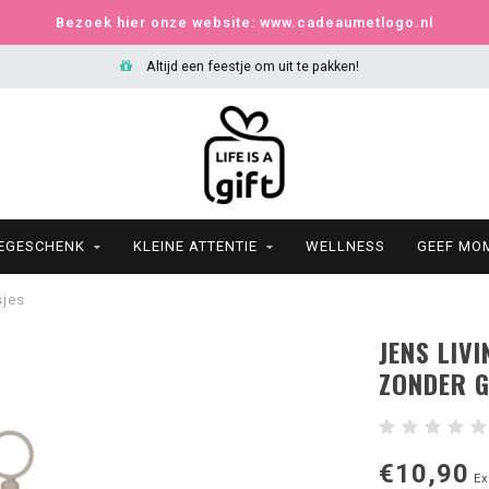
Bezoek hier onze website: www.cadeaumetlogo.nl
Altijd een feestje om uit te pakken!
IEGESCHENK
KLEINE ATTENTIE
WELLNESS
GEEF MO
sjes
JENS LIV
ZONDER G
€10,90
Ex