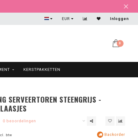
Maatwerk? Mail ons!
EUR
Inloggen
0
MENT
KERSTPAKKETTEN
ING SERVEERTOREN STEENGRIJS -
LAASJES
0 beoordelingen
Backorder
cl. btw