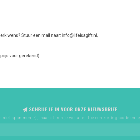
erk wens? Stuur een mail naar:
info@lifeisagift.nl
,
prijs voor gerekend)
SCHRIJF JE IN VOOR ONZE NIEUWSBRIEF
e niet spammen :-), maar sturen je wel af en toe een kortingscode en le