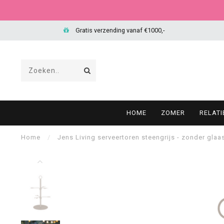
Gratis verzending vanaf €1000,-
HOME
ZOMER
RELAT
Home
/
Jens Living serveertoren steengrijs - zonder glaa