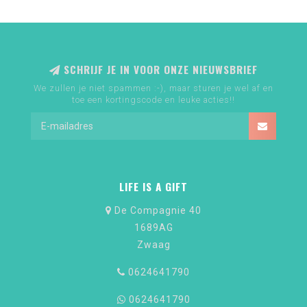
SCHRIJF JE IN VOOR ONZE NIEUWSBRIEF
We zullen je niet spammen :-), maar sturen je wel af en
toe een kortingscode en leuke acties!!
LIFE IS A GIFT
De Compagnie 40
1689AG
Zwaag
0624641790
0624641790