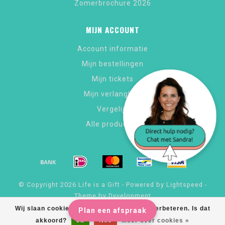
Zomerbrochure 2026
MIJN ACCOUNT
Account informatie
Mijn bestellingen
Mijn tickets
Mijn verlanglijst
Vergelijk
Alle producten
© Copyright 2026 Life is a Gift - Powered by
Lightspeed
-
Theme by
Dyvelopment
Wij slaan cookies op om onze website te verbeteren. Is dat
Plan een afspraak
akkoord?
Ja
Nee
Meer over cookies »