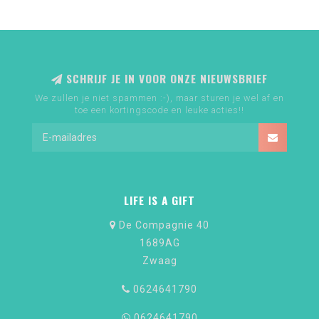
SCHRIJF JE IN VOOR ONZE NIEUWSBRIEF
We zullen je niet spammen :-), maar sturen je wel af en
toe een kortingscode en leuke acties!!
LIFE IS A GIFT
De Compagnie 40
1689AG
Zwaag
0624641790
0624641790