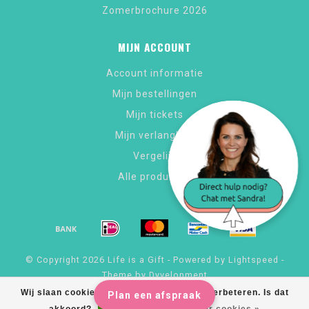
Zomerbrochure 2026
MIJN ACCOUNT
Account informatie
Mijn bestellingen
Mijn tickets
Mijn verlanglijst
Vergelijk
Alle producten
© Copyright 2026 Life is a Gift - Powered by
Lightspeed
-
Theme by
Dyvelopment
Wij slaan cookies op om onze website te verbeteren. Is dat
Plan een afspraak